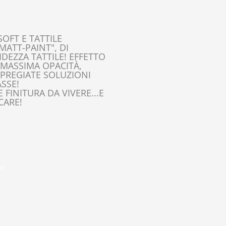
OFT E TATTILE
MATT-PAINT", DI
DEZZA TATTILE! EFFETTO
 MASSIMA OPACITÀ,
 PREGIATE SOLUZIONI
SSE!
 FINITURA DA VIVERE...E
CARE!
NI